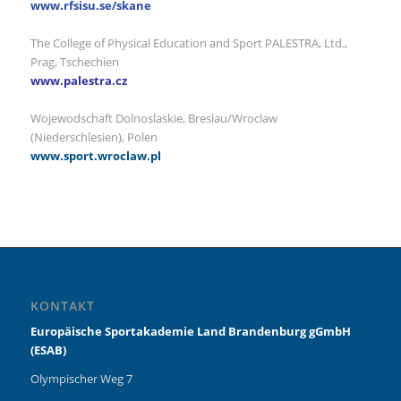
www.rfsisu.se/skane
The College of Physical Education and Sport PALESTRA, Ltd.,
Prag, Tschechien
www.palestra.cz
Wojewodschaft Dolnoslaskie, Breslau/Wroclaw
(Niederschlesien), Polen
www.sport.wroclaw.pl
KONTAKT
Europäische Sportakademie Land Brandenburg gGmbH
(ESAB)
Olympischer Weg 7