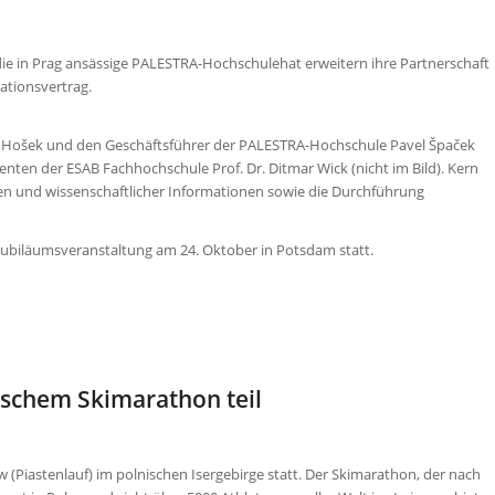
e in Prag ansässige PALESTRA-Hochschulehat erweitern ihre Partnerschaft
tionsvertrag.
av Hošek und den Geschäftsführer der PALESTRA-Hochschule Pavel Špaček
ten der ESAB Fachhochschule Prof. Dr. Ditmar Wick (nicht im Bild). Kern
en und wissenschaftlicher Informationen sowie die Durchführung
Jubiläumsveranstaltung am 24. Oktober in Potsdam statt.
schem Skimarathon teil
Piastenlauf) im polnischen Isergebirge statt. Der Skimarathon, der nach