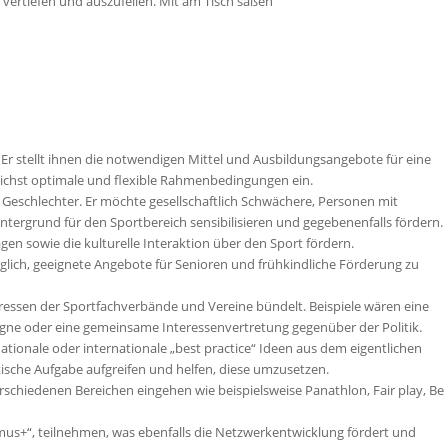
 vertiefen und auszufeilen. Mit am Tisch saßen
n. Er stellt ihnen die notwendigen Mittel und Ausbildungsangebote für eine
glichst optimale und flexible Rahmenbedingungen ein.
Geschlechter. Er möchte gesellschaftlich Schwächere, Personen mit
tergrund für den Sportbereich sensibilisieren und gegebenenfalls fördern.
ragen sowie die kulturelle Interaktion über den Sport fördern.
nglich, geeignete Angebote für Senioren und frühkindliche Förderung zu
teressen der Sportfachverbände und Vereine bündelt. Beispiele wären eine
e oder eine gemeinsame Interessenvertretung gegenüber der Politik.
tionale oder internationale „best practice“ Ideen aus dem eigentlichen
itische Aufgabe aufgreifen und helfen, diese umzusetzen.
rschiedenen Bereichen eingehen wie beispielsweise Panathlon, Fair play, Be
mus+“, teilnehmen, was ebenfalls die Netzwerkentwicklung fördert und