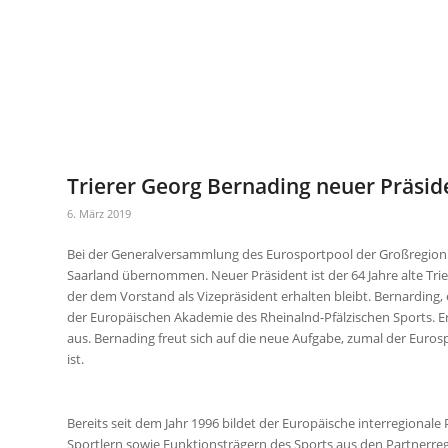
Trierer Georg Bernading neuer Präsid
6. März 2019
Bei der Generalversammlung des Eurosportpool der Großregion in
Saarland übernommen. Neuer Präsident ist der 64 Jahre alte Trie
der dem Vorstand als Vizepräsident erhalten bleibt. Bernarding,
der Europäischen Akademie des Rheinalnd-Pfälzischen Sports. Er
aus. Bernading freut sich auf die neue Aufgabe, zumal der Euros
ist.
Bereits seit dem Jahr 1996 bildet der Europäische interregional
Sportlern sowie Funktionsträgern des Sports aus den Partnerre