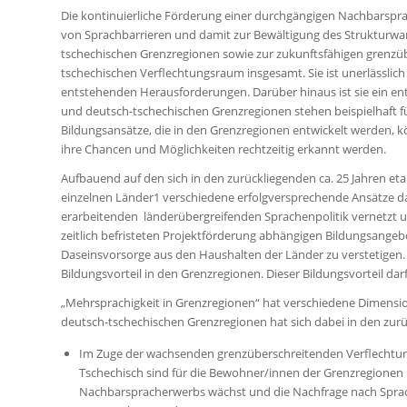
Die kontinuierliche Förderung einer durchgängigen Nachbarspra
von Sprachbarrieren und damit zur Bewältigung des Strukturwan
tschechischen Grenzregionen sowie zur zukunftsfähigen grenzü
tschechischen Verflechtungsraum insgesamt. Sie ist unerlässlic
entstehenden Herausforderungen. Darüber hinaus ist sie ein ent
und deutsch-tschechischen Grenzregionen stehen beispielhaft f
Bildungsansätze, die in den Grenzregionen entwickelt werden,
ihre Chancen und Möglichkeiten rechtzeitig erkannt werden.
Aufbauend auf den sich in den zurückliegenden ca. 25 Jahren et
einzelnen Länder1 verschiedene erfolgversprechende Ansätze d
erarbeitenden länderübergreifenden Sprachenpolitik vernetzt u
zeitlich befristeten Projektförderung abhängigen Bildungsangebo
Daseinsvorsorge aus den Haushalten der Länder zu verstetigen. 
Bildungsvorteil in den Grenzregionen. Dieser Bildungsvorteil dar
„Mehrsprachigkeit in Grenzregionen“ hat verschiedene Dimension
deutsch-tschechischen Grenzregionen hat sich dabei in den zurü
Im Zuge der wachsenden grenzüberschreitenden Verflechtung
Tschechisch sind für die Bewohner/innen der Grenzregionen
Nachbarspracherwerbs wächst und die Nachfrage nach Sprach