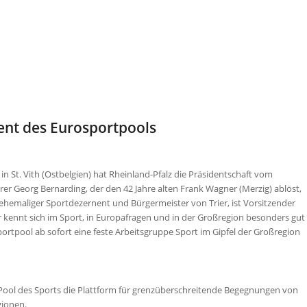
ent des Eurosportpools
 St. Vith (Ostbelgien) hat Rheinland-Pfalz die Präsidentschaft vom
rer Georg Bernarding, der den 42 Jahre alten Frank Wagner (Merzig) ablöst,
 ehemaliger Sportdezernent und Bürgermeister von Trier, ist Vorsitzender
 kennt sich im Sport, in Europafragen und in der Großregion besonders gut
portpool ab sofort eine feste Arbeitsgruppe Sport im Gipfel der Großregion
e Pool des Sports die Plattform für grenzüberschreitende Begegnungen von
gionen.