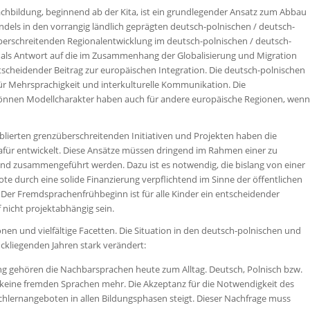
chbildung, beginnend ab der Kita, ist ein grundlegender Ansatz zum Abbau
dels in den vorrangig ländlich geprägten deutsch-polnischen / deutsch-
berschreitenden Regionalentwicklung im deutsch-polnischen / deutsch-
h als Antwort auf die im Zusammenhang der Globalisierung und Migration
scheidender Beitrag zur europäischen Integration. Die deutsch-polnischen
ür Mehrsprachigkeit und interkulturelle Kommunikation. Die
 können Modellcharakter haben auch für andere europäische Regionen, wenn
ablierten grenzüberschreitenden Initiativen und Projekten haben die
afür entwickelt. Diese Ansätze müssen dringend im Rahmen einer zu
nd zusammengeführt werden. Dazu ist es notwendig, die bislang von einer
te durch eine solide Finanzierung verpflichtend im Sinne der öffentlichen
Der Fremdsprachenfrühbeginn ist für alle Kinder ein entscheidender
f nicht projektabhängig sein.
en und vielfältige Facetten. Die Situation in den deutsch-polnischen und
ckliegenden Jahren stark verändert:
 gehören die Nachbarsprachen heute zum Alltag. Deutsch, Polnisch bzw.
 keine fremden Sprachen mehr. Die Akzeptanz für die Notwendigkeit des
lernangeboten in allen Bildungsphasen steigt. Dieser Nachfrage muss