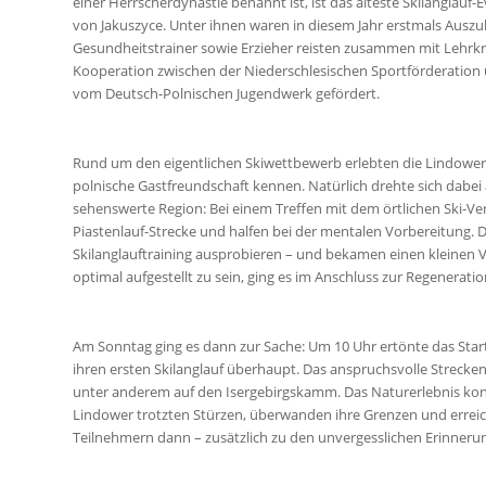
einer Herrscherdynastie benannt ist, ist das älteste Skilanglauf-
von Jakuszyce. Unter ihnen waren in diesem Jahr erstmals Ausz
Gesundheitstrainer sowie Erzieher reisten zusammen mit Lehrkra
Kooperation zwischen der Niederschlesischen Sportförderatio
vom Deutsch-Polnischen Jugendwerk gefördert.
Rund um den eigentlichen Skiwettbewerb erlebten die Lindowe
polnische Gastfreundschaft kennen. Natürlich drehte sich dabei
sehenswerte Region: Bei einem Treffen mit dem örtlichen Ski-Ve
Piastenlauf-Strecke und halfen bei der mentalen Vorbereitung.
Skilanglauftraining ausprobieren – und bekamen einen kleinen
optimal aufgestellt zu sein, ging es im Anschluss zur Regenerati
Am Sonntag ging es dann zur Sache: Um 10 Uhr ertönte das Star
ihren ersten Skilanglauf überhaupt. Das anspruchsvolle Streckenp
unter anderem auf den Isergebirgskamm. Das Naturerlebnis konn
Lindower trotzten Stürzen, überwanden ihre Grenzen und erreich
Teilnehmern dann – zusätzlich zu den unvergesslichen Erinnerun