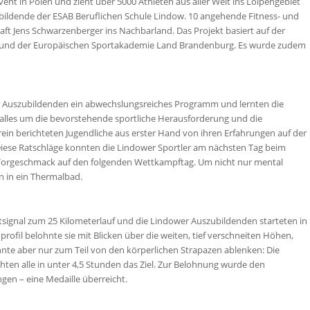
Event in Polen und zieht über 5000 Athleten aus aller Welt ins Loipengebiet
ubildende der ESAB Beruflichen Schule Lindow. 10 angehende Fitness- und
ft Jens Schwarzenberger ins Nachbarland. Das Projekt basiert auf der
n und der Europäischen Sportakademie Land Brandenburg. Es wurde zudem
r Auszubildenden ein abwechslungsreiches Programm und lernten die
 alles um die bevorstehende sportliche Herausforderung und die
rein berichteten Jugendliche aus erster Hand von ihren Erfahrungen auf der
 Diese Ratschläge konnten die Lindower Sportler am nächsten Tag beim
 Vorgeschmack auf den folgenden Wettkampftag. Um nicht nur mental
on in ein Thermalbad.
tsignal zum 25 Kilometerlauf und die Lindower Auszubildenden starteten in
rofil belohnte sie mit Blicken über die weiten, tief verschneiten Höhen,
te aber nur zum Teil von den körperlichen Strapazen ablenken: Die
ten alle in unter 4,5 Stunden das Ziel. Zur Belohnung wurde den
gen – eine Medaille überreicht.