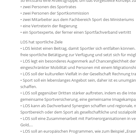
So entstand eine Arbeitsgruppe, um das vorgestellte Konzept zu
• zwei Personen des Sportrates
• zwei Personen der Sportkommission
• zwei Mitarbeiter aus dem Fachbereich Sport des Ministeriums
• eine Vertreterin der Regierung
• ein Sportexperte, der ferner einen Sportfachverband vertritt
LOS hat sportliche Ziele
• LOS leistet einen Beitrag, damit Sportler sich entfalten könne
freie sportliche Betätigung zur Verfügung und setzt sich für mö
• LOS legt ein besonderes Augenmerk auf Chancengleichheit der 
eingeschränkter Mobilität und Personen mit einem Migrationshin
• LOS soll der kulturellen Vielfalt in der Gesellschaft Rechnung t
• Sport soll ein lebenslanges Angebot sein, daher ist es unumgä
schaffen.
• LOS soll gegenüber Dritten stärker auftreten, indem es die In
gemeinsame Sportversicherung, eine gemeinsame Imagekampagn
• LOS kann als Dachverband Synergien schaffen und regionale, na
Sportbereich oder dem Sport als gesellschaftliche und sozialpol
• LOS soll eine Zusammenarbeit mit Partnerorganisationen in ve
Gold,…
• LOS soll an europäischen Programmen, wie zum Beispiel „Eras