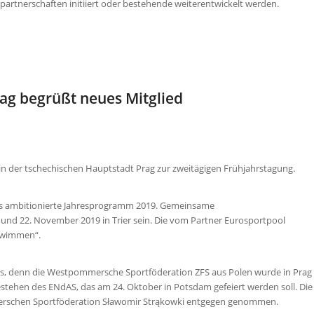
artnerschaften initiiert oder bestehende weiterentwickelt werden.
ag begrüßt neues Mitglied
in der tschechischen Hauptstadt Prag zur zweitägigen Frühjahrstagung.
das ambitionierte Jahresprogramm 2019. Gemeinsame
und 22. November 2019 in Trier sein. Die vom Partner Eurosportpool
chwimmen“.
s, denn die Westpommersche Sportföderation ZFS aus Polen wurde in Prag
stehen des ENdAS, das am 24. Oktober in Potsdam gefeiert werden soll. Die
rschen Sportföderation Sławomir Strąkowki entgegen genommen.