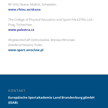
RF-SISU Skane, Malmö, Schweden
www.rfsisu.se/skane
The College of Physical Education and Sport PALESTRA, Ltd.,
Prag, Tschechien
www.palestra.cz
Wojewodschaft Dolnoslaskie, Breslau/Wroclaw
(Niederschlesien), Polen
www.sport.wroclaw.pl
KONTAKT
Europäische Sportakademie Land Brandenburg gGmbH
(ESAB)