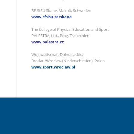
RF-SISU Skane, Malmö, Schweden
www.rfsisu.se/skane
The College of Physical Education and Sport
PALESTRA, Ltd., Prag, Tschechien
www.palestra.cz
Wojewodschaft Dolnoslaskie,
Breslau/Wroclaw (Niederschlesien), Polen
www.sport.wroclaw.pl