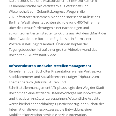
Naturschutz, Bau und Reaktorsicherheit (BMUB) kamen 51
Teilnehmerstädte mit Vertretern aus Wirtschaft und
Wissenschaft zum Zukunftskongress „Wege in die
Zukunftsstadt“ zusammen. Vor der historischen Kulisse des
Berliner Westhafens tauschten sich die rund 400 Teilnehmer
über die Herausforderungen einer nachhaltigen und
zukunftsorientierten Stadtentwicklung aus. Auf dem „Markt der
Ideen“ wurden die Bocholter Ergebnisse in Form einer
Posterausstellung präsentiert. Über den Köpfen der
Tagungsbesucher lief auf einer großen Videoleinwand das
Bocholter Zukunftsstadt-Video.
Infrastrukturen und Schnittstellenmanagement
Kernelement der Bocholter Präsentation war ein Vortrag von
Stadtkämmerer und Sozialdezernent Ludger Triphaus zum
Themenbereich „Infrastrukturen und
Schnittstellenmanagement“. Triphaus legte den Weg der Stadt
Bocholt dar, eine effiziente Daseinsvorsorge mit innovativen
und kreativen Ansätzen zu verzahnen. Wesentliche Aspekte
waren hierbei der nachhaltige Quartiersbezug, der Ausbau des
Internationalisierungsprozesses, die Entwicklung einer
Mobilitätskonzeption sowie die soziale Integration,