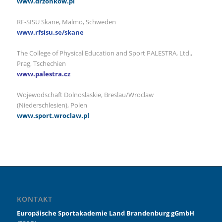
www.drzonkow.pl
RF-SISU Skane, Malmö, Schweden
www.rfsisu.se/skane
The College of Physical Education and Sport PALESTRA, Ltd.,
Prag, Tschechien
www.palestra.cz
Wojewodschaft Dolnoslaskie, Breslau/Wroclaw
(Niederschlesien), Polen
www.sport.wroclaw.pl
KONTAKT
Europäische Sportakademie Land Brandenburg gGmbH